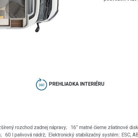
PREHLIADKA INTERIÉRU
írený rozchod zadnej nápravy; 16″ matné čierne zliatinové disky
60 l palivová nádrž; Elektronický stabilizačný systém:: ESC, ABS