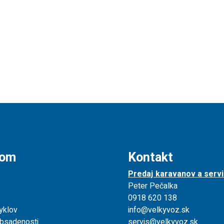
jom
Kontakt
Predaj karavanov a servi
Peter Pečalka
0918 620 138
yklov
info@velkyvoz.sk
obsadenosti
servis@velkyvoz.sk