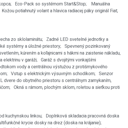
u z kopca; Eco-Pack so systémom Start&Stop; Manuálna
žou potiahnutý volant a hlavica radiacej páky originál Fiat;
recha zo sklolaminátu;
Zadné LED svetelné jednotky a
nické systémy a úložné priestory;
Spevnený pozinkovaný
vetlením, kúrením a koľajnicami s hákmi na zaistenie nákladu,
a elektrinu v garáži;
Garáž s dvojitými vonkajšími
odtokom vody a centrálnou výstužou z protišmykového
íkom;
Vstup s elektrickým výsuvným schodíkom;
Senzor
L dvere do obytného priestoru s centrálnym zamykaním,
mičom; O
kná s rámom, plochým sklom, roletou a sieťkou proti
od kuchynskou linkou;
Doplnková skladacia pracovná doska
ltifunkčné krycie dosky na drez (doska na krájanie);