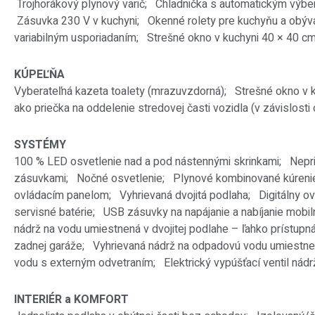
Trojhorákový plynový varič;
Chladnička s automatickým výbe
Zásuvka 230 V v kuchyni;
Okenné rolety pre kuchyňu a obýv
variabilným usporiadaním;
Strešné okno v kuchyni 40 × 40 
KÚPEĽŇA
Vyberateľná kazeta toalety (mrazuvzdorná);
Strešné okno v 
ako priečka na oddelenie stredovej časti vozidla (v závislost
SYSTÉMY
100 % LED osvetlenie nad a pod nástennými skrinkami;
Nepr
zásuvkami;
Nočné osvetlenie;
Plynové kombinované kúrenie 
ovládacím panelom;
Vyhrievaná dvojitá podlaha;
Digitálny o
servisné batérie;
USB zásuvky na napájanie a nabíjanie mobi
nádrž na vodu umiestnená v dvojitej podlahe – ľahko prístupná
zadnej garáže;
Vyhrievaná nádrž na odpadovú vodu umiestnená
vodu s externým odvetraním;
Elektrický vypúšťací ventil ná
INTERIÉR a KOMFORT