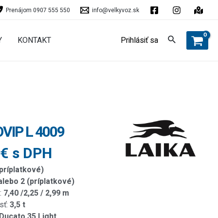
Prenájom 0907 555 550
info@velkyvoz.sk
Y
KONTAKT
Prihlásiť sa
VIP L 4009
 € s DPH
(príplatkové)
 alebo 2 (príplatkové)
:
7,40 /2,25 / 2,99 m
sť:
3,5 t
 Ducato 35 Light