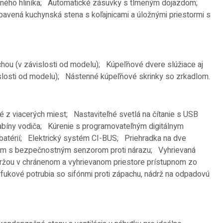
ného hliníka;
Automatické zásuvky s tlmeným dojazdom;
bavená kuchynská stena s koľajnicami a úložnými priestormi s
rchou (v závislosti od modelu);
Kúpeľňové dvere slúžiace aj
slosti od modelu);
Nástenné kúpeľňové skrinky so zrkadlom.
né z viacerých miest;
Nastaviteľné svetlá na čítanie s USB
kabíny vodiča;
Kúrenie s programovateľným digitálnym
batérií;
Elektrický systém CI-BUS;
Priehradka na dve
ém s bezpečnostným senzorom proti nárazu;
Vyhrievaná
ržou v chránenom a vyhrievanom priestore prístupnom zo
fukové potrubia so sifónmi proti zápachu, nádrž na odpadovú