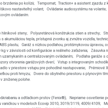
ého brzdenia po kolízii; Tempomat; Traction+ a asistent zjazd
škovo nastaviteľný volant; Ovládanie audiosystému na volante; Ko
ľkovým ovládaním.
e hliníkové steny;
Polyuretánová konštrukcia stien a strechy;
St
a s akumuláciou tepla, prístupná zvonku aj zvnútra vozidla, tech
 ABS plastu;
Garáž s nízkou podlahou, protišmykovou úpravou, os
kg v závislosti od konfigurácie a reálneho zaťaženia;
Zásuvka n
nym uzamykaním a centralizovaným ovládaním;
Podlaha garáže s 
zory otvorenia garážových dverí;
Vstup s integrovaným schod
adlo v priestore vstupu pre pohodlné nastupovanie;
Prémiové X
sieťkou proti hmyzu;
Dvere do obytného priestoru s plynovým tl
 v zníženej polohe.
oškriabaniu a odtlačkom prstov (Fenix®);
Nepriame osvetlenie p
ou vaničkou v modeloch Ecovip 3010, 3019/3119, 4009/4109;
Mu