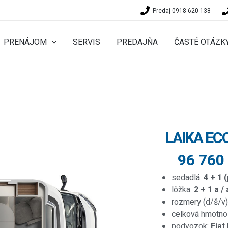
Predaj 0918 620 138
PRENÁJOM
SERVIS
PREDAJŇA
ČASTÉ OTÁZK
LAIKA ECO
96 760
sedadlá:
4 + 1 
lôžka:
2 + 1 a /
rozmery (d/š/v)
celková hmotno
podvozok:
Fiat