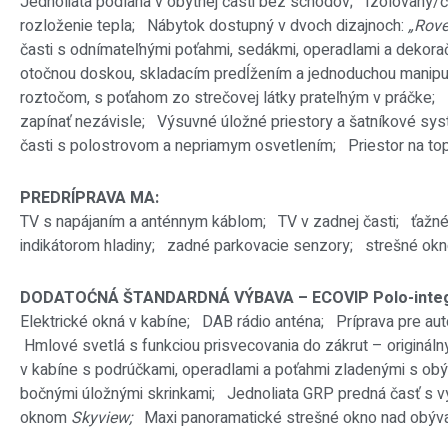
Jednoliata podlaha v obýtnej časti bez schodov;
Izolovaný/
rozloženie tepla;
Nábytok dostupný v dvoch dizajnoch:
„Rove
časti s odnímateľnými poťahmi, sedákmi, operadlami a dekor
otočnou doskou, skladacím predĺžením a jednoduchou manip
roztočom, s poťahom zo strečovej látky prateľným v práčke;
zapínať nezávisle;
Výsuvné úložné priestory a šatníkové sy
časti s polostrovom a nepriamym osvetlením;
Priestor na to
PREDRÍPRAVA MA:
TV s napájaním a anténnym káblom;
TV v zadnej časti;
ťažn
indikátorom hladiny;
zadné parkovacie senzory;
strešné okn
DODATOĆNÁ ŠTANDARDNÁ VÝBAVA – ECOVIP Polo-integ
Elektrické okná v kabíne;
DAB rádio anténa; Príprava pre
aut
Hmlové svetlá s funkciou prisvecovania do zákrut – originálny
v kabíne s podrúčkami, operadlami a poťahmi zladenými s o
bočnými úložnými skrinkami;
Jednoliata GRP predná časť s 
oknom
Skyview;
Maxi panoramatické strešné okno nad obýv