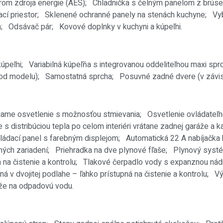
rom zdroja energie (AES);
Chladnička s čelným panelom z brúse
ací priestor;
Sklenené ochranné panely na stenách kuchyne;
Vy
cm;
Odsávač pár;
Kovové doplnky v kuchyni a kúpeľni.
kúpeľni;
Variabilná kúpeľňa s integrovanou oddeliteľnou maxi sp
i od modelu);
Samostatná sprcha;
Posuvné zadné dvere (v závi
iame osvetlenie s možnosťou stmievania;
Osvetlenie ovládateľ
s distribúciou tepla po celom interiéri vrátane zadnej garáže a 
vládací panel s farebným displejom;
Automatická 22 A nabíjačka 
lných zariadení;
Priehradka na dve plynové fľaše;
Plynový syst
 na čistenie a kontrolu;
Tlakové čerpadlo vody s expanznou nád
 v dvojitej podlahe – ľahko prístupná na čistenie a kontrolu;
Vý
drže na odpadovú vodu.