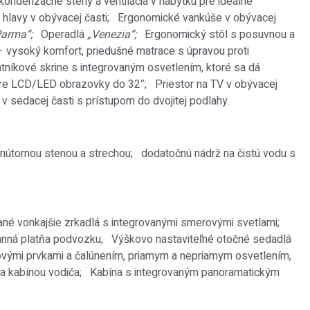
ikondenzačné steny a ventilácia v nábytku pre ideálne
 hlavy v obývacej časti;
Ergonomické vankúše v obývacej
Parma“;
Operadlá
„Venezia“;
Ergonomický stôl s posuvnou a
 vysoký komfort, priedušné matrace s úpravou proti
tníkové skrine s integrovaným osvetlením, ktoré sa dá
i pre LCD/LED obrazovky do 32″;
Priestor na TV v obývacej
 v sedacej časti s prístupom do dvojitej podlahy.
 vnútornou stenou a strechou;
dodatočnú nádrž na čistú vodu s
evané vonkajšie zrkadlá s integrovanými smerovými svetlami;
ranná platňa podvozku;
Výškovo nastaviteľné otočné sedadlá
novými prvkami a čalúnením, priamym a nepriamym osvetlením,
 a kabínou vodiča;
Kabína s integrovaným panoramatickým