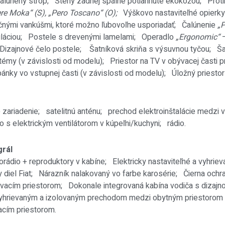
čalúnený strop;
Steny zadnej spálne potiahnuté ekokožou;
Prot
re Moka“ (S), „Pero Toscano“ (O);
Výškovo nastaviteľné opierky
ačnými vankúšmi, ktoré možno ľubovoľne usporiadať;
Čalúnenie
„
uláciou;
Postele s drevenými lamelami;
Operadlo
„Ergonomic“
–
Dizajnové čelo postele;
Šatníková skriňa s výsuvnou tyčou;
Ša
stémy (v závislosti od modelu);
Priestor na TV v obývacej čast
pánky vo vstupnej časti (v závislosti od modelu);
Úložný priestor
é zariadenie;
satelitnú anténu; p
rechod elektroinštalácie medzi
o s elektrickým ventilátorom v kúpeľni/kuchyni;
rádio.
rál
orádio + reproduktory v kabíne;
Elektricky nastaviteľné a vyhri
 diel Fiat; N
árazník nalakovaný vo farbe karosérie;
Čierna och
bývacím priestorom;
Dokonale integrovaná kabína vodiča s dizaj
vyhrievaným a izolovaným prechodom medzi obytným priestorom
acím priestorom.