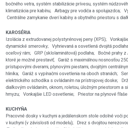
bočného vetra, systém stabilizácie prívesu, systém núdzov
klimatizácia pre kabínu; Airbagy pre vodiča a spolujazdca; Vý
Centrálne zamykanie dverí kabíny a obytného priestoru s dia
KAROSÉRIA
Izolácia z extrudovanej polystyrénovej peny (XPS);
Vonkajši
dynamické smerovky;
Vyhrievaná a osvetlená dvojitá podlah
oceľový rám;
GRP (sklolaminátová) podlaha;
Bočné prahy z
ktoré je možné prestaviť;
Garáž s maximálnou nosnosťou 250 
prístupovými dverami, plynovými piestami, dvojitým centrál
hliníka;
Garáž s vypínačmi osvetlenia na oboch stranách;
Sen
elektrického schodíka s ovládaním na prístrojovej doske;
Drž
diaľkovým ovládaním, oknom, roletou, úložným priestorom a 
hmyzu;
Vonkajšie LED osvetlenie;
Priestor na plynové fľaše
KUCHYŇA
Pracovné dosky v kuchyni a jedálenskom stole odolné voči p
v kuchyni (v závislosti od modelu);
Drez s dvojitou nerezov