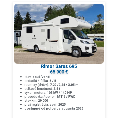
Rimor Sarus 695
65 900 €
stav:
používané
sedadlá / lôžka:
5 / 5
rozmery (d/š/v):
7,29 /2,34 / 3,05 m
celková hmotnosť:
3,5 t
výkon motora:
103 kW / 140 HP
prevodovka / pohon:
MT 6 / FWD
stav km:
29 000
prvá registrácia:
apríl 2025
dostupné od polovice augusta 2026