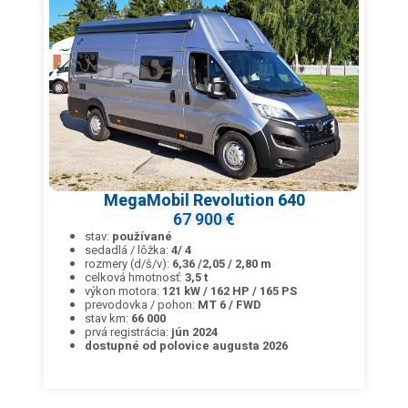
MegaMobil Revolution 640
67 900 €
stav:
používané
sedadlá / lôžka:
4/ 4
rozmery (d/š/v):
6,36 /2,05 / 2,80 m
celková hmotnosť:
3,5 t
výkon motora:
121 kW / 162 HP / 165 PS
prevodovka / pohon:
MT 6 / FWD
stav km:
66 000
prvá registrácia:
jún 2024
dostupné od polovice augusta 2026