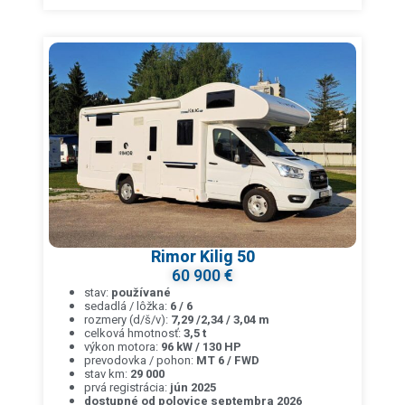
Rimor Kilig 50
60 900 €
stav:
používané
sedadlá / lôžka:
6 / 6
rozmery (d/š/v):
7,29 /2,34 / 3,04 m
celková hmotnosť:
3,5 t
výkon motora:
96 kW / 130 HP
prevodovka / pohon:
MT 6 / FWD
stav km:
29 000
prvá registrácia:
jún 2025
dostupné od polovice septembra 2026