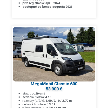
prvá registrácia:
apríl 2024
dostupné od konca augusta 2026
MegaMobil Classic 600
53 900 €
stav:
používané
sedadlá / lôžka:
4 / 3
rozmery (d/š/v):
6,00 /2,10 / 2,70 m
celková hmotnosť:
3,5 t
výkon motora:
103 kW / 140 HP