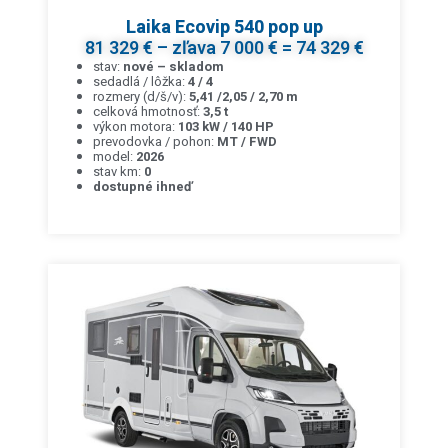
Laika Ecovip 540 pop up
81 329 € – zľava 7 000 € = 74 329 €
stav:
nové – skladom
sedadlá / lôžka:
4 / 4
rozmery (d/š/v):
5,41 /2,05 / 2,70 m
celková hmotnosť:
3,5 t
výkon motora:
103 kW / 140 HP
prevodovka / pohon:
MT / FWD
model:
2026
stav km:
0
dostupné ihneď