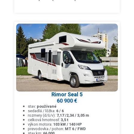
Rimor Seal 5
60 900 €
stav:
používané
sedadlá / lôžka:
6 / 6
rozmery (d/š/v):
7,17 /2,34 / 3,05 m
celková hmotnosť:
3,5 t
výkon motora:
103 kW / 140 HP
prevodovka / pohon:
MT 6 / FWD
stav km:
66 000