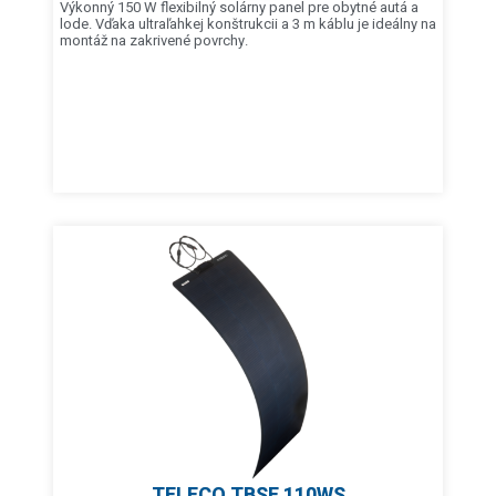
Výkonný 150 W flexibilný solárny panel pre obytné autá a
lode. Vďaka ultraľahkej konštrukcii a 3 m káblu je ideálny na
montáž na zakrivené povrchy.
TELECO TBSF 110WS