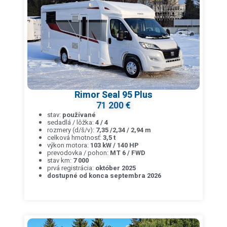
Rimor Seal 95 Plus
71 200 €
stav:
používané
sedadlá / lôžka:
4 / 4
rozmery (d/š/v):
7,35 /2,34 / 2,94 m
celková hmotnosť:
3,5 t
výkon motora:
103 kW / 140 HP
prevodovka / pohon:
MT 6 / FWD
stav km:
7 000
prvá registrácia:
október 2025
dostupné od konca septembra 2026