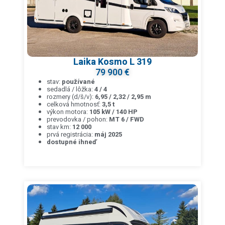
Laika Kosmo L 319
79 900 €
stav:
používané
sedadlá / lôžka:
4 / 4
rozmery (d/š/v):
6,95 / 2,32 / 2,95 m
celková hmotnosť:
3,5 t
výkon motora:
105 kW / 140 HP
prevodovka / pohon:
MT 6 / FWD
stav km:
12 000
prvá registrácia:
máj 2025
dostupné ihneď