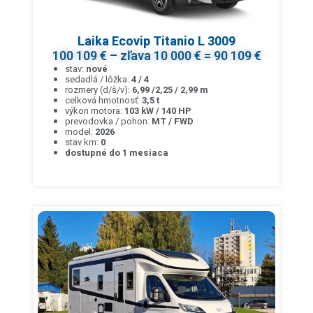
Laika Ecovip Titanio L 3009
100 109 € – zľava 10 000 € = 90 109 €
stav:
nové
sedadlá / lôžka:
4 / 4
rozmery (d/š/v):
6,99 /2,25 / 2,99 m
celková hmotnosť:
3,5 t
výkon motora:
103 kW / 140 HP
prevodovka / pohon:
MT / FWD
model:
2026
stav km:
0
dostupné do 1 mesiaca