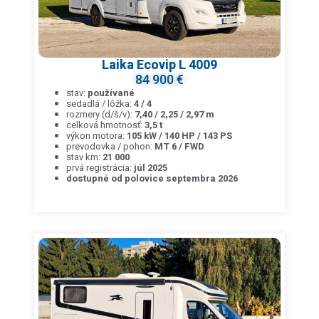
Laika Ecovip L 4009
84 900 €
stav:
používané
sedadlá / lôžka:
4 / 4
rozmery (d/š/v):
7,40 / 2,25 / 2,97 m
celková hmotnosť:
3,5 t
výkon motora:
105 kW / 140 HP / 143 PS
prevodovka / pohon:
MT 6 / FWD
stav km:
21 000
prvá registrácia:
júl 2025
dostupné od polovice septembra 2026