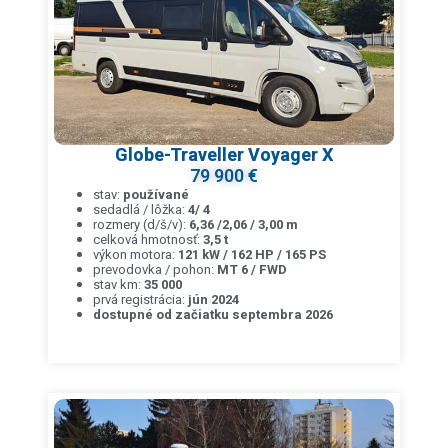
Globe-Traveller Voyager X
79 900 €
stav:
používané
sedadlá / lôžka:
4/ 4
rozmery (d/š/v):
6,36 /2,06 / 3,00 m
celková hmotnosť:
3,5 t
výkon motora:
121 kW / 162 HP / 165 PS
prevodovka / pohon:
MT 6 / FWD
stav km:
35 000
prvá registrácia:
jún 2024
dostupné od začiatku septembra 2026