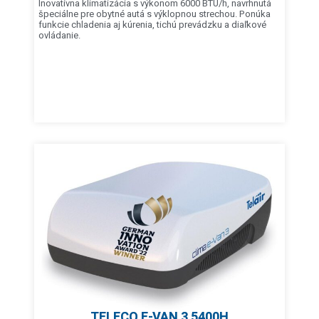
Inovatívna klimatizácia s výkonom 6000 BTU/h, navrhnutá
špeciálne pre obytné autá s výklopnou strechou. Ponúka
funkcie chladenia aj kúrenia, tichú prevádzku a diaľkové
ovládanie.
TELECO E-VAN 3 5400H