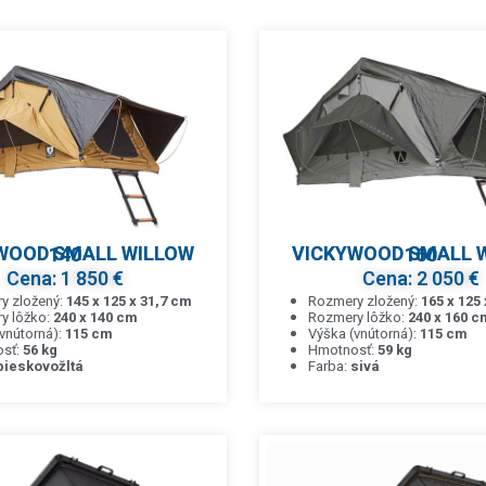
VICKYWOOD SMALL WILLOW 140
VICKYWOOD SMALL WILLOW 160
Cena: 1 850 €
Cena: 2 050 €
y zložený:
145 x 125 x 31,7 cm
Rozmery zložený:
165 x 125
y lôžko:
240 x 140 cm
Rozmery lôžko:
240 x 160 c
vnútorná):
115 cm
Výška (vnútorná):
115 cm
sť:
56 kg
Hmotnosť:
59 kg
pieskovožltá
Farba:
sivá