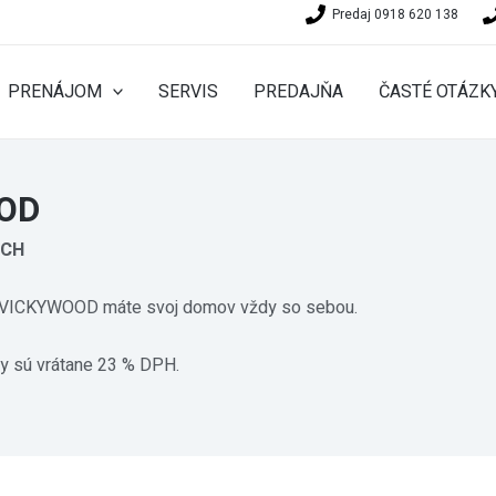
Predaj 0918 620 138
PRENÁJOM
SERVIS
PREDAJŇA
ČASTÉ OTÁZK
OD
ÁCH
 VICKYWOOD máte svoj domov vždy so sebou.
y sú vrátane 23 % DPH.