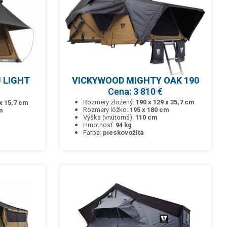
VICKYWOOD MIGHTY OAK 190
Cena: 3 810 €
Rozmery zložený:
190 x 129 x 35,7 cm
 x 15,7 cm
Rozmery lôžko:
195 x 180 cm
m
Výška (vnútorná):
110 cm
Hmotnosť:
94 kg
Farba:
pieskovožltá