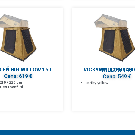
IEŇ BIG WILLOW 160
VICKYWOOD PREDSIEŇ BIG WILLOW 140
Cena: 619 €
Cena: 549 €
210 / 220 cm
earthy-yellow
pieskovožltá