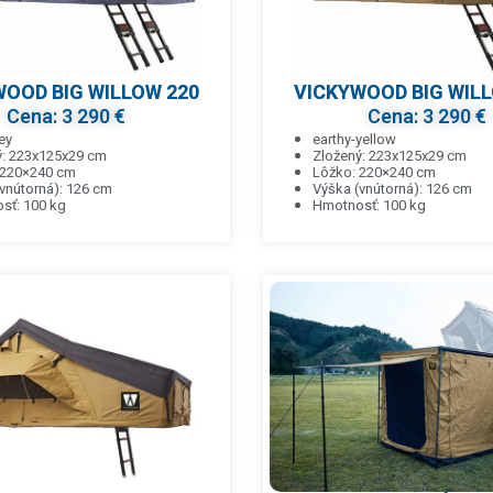
OOD BIG WILLOW 220
VICKYWOOD BIG WILL
Cena: 3 290 €
Cena: 3 290 €
ey
earthy-yellow
ý: 223x125x29 cm
Zložený: 223x125x29 cm
 220×240 cm
Lôžko: 220×240 cm
vnútorná): 126 cm
Výška (vnútorná): 126 cm
sť: 100 kg
Hmotnosť: 100 kg