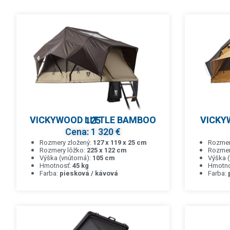
VICKYWOOD LITTLE BAMBOO 125
Cena: 1 320 €
Rozmery zložený:
127 x 119 x 25 cm
Rozmer
Rozmery lôžko:
225 x 122 cm
Rozmer
Výška (vnútorná):
105 cm
Výška (
Hmotnosť:
45 kg
Hmotno
Farba:
piesková / kávová
Farba: