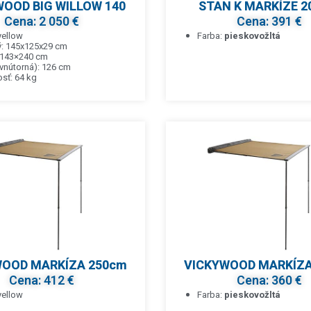
OOD BIG WILLOW 140
STAN K MARKÍZE 
Cena: 2 050 €
Cena: 391 €
yellow
Farba:
pieskovožltá
ý: 145x125x29 cm
 143×240 cm
vnútorná): 126 cm
sť: 64 kg
WOOD MARKÍZA 250cm
VICKYWOOD MARKÍZA
Cena: 412 €
Cena: 360 €
yellow
Farba:
pieskovožltá