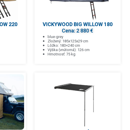
OW 220
VICKYWOOD BIG WILLOW 180
Cena: 2 880 €
blue-grey
Zložený: 185x125x29 cm
Lôžko: 183×240 cm
Výška (vnútorná): 126 cm
Hmotnosť: 75 kg