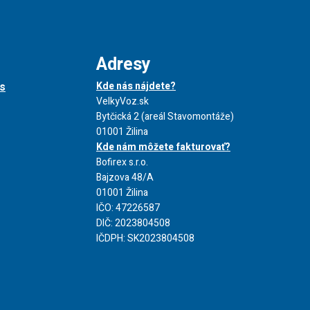
Adresy
s
Kde nás nájdete?
VelkyVoz.sk
Bytčická 2 (areál Stavomontáže)
01001 Žilina
Kde nám môžete fakturovať?
Bofirex s.r.o.
Bajzova 48/A
01001 Žilina
IČO: 47226587
DIČ: 2023804508
IČDPH: SK2023804508