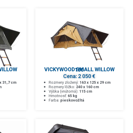
VICKYWOOD SMALL WILLOW 160
Cena: 2 050 €
 x 31,7 cm
Rozmery zložený:
163 x 125 x 29 cm
m
Rozmery lôžko:
240 x 160 cm
Výška (vnútorná):
115 cm
Hmotnosť:
65 kg
Farba:
pieskovožltá