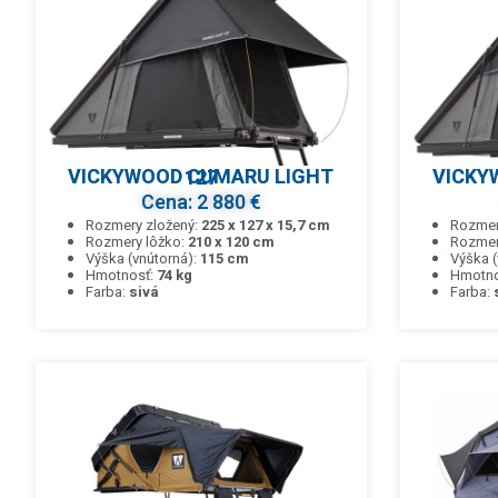
VICKYWOOD CUMARU LIGHT 127
Cena: 2 880 €
Rozmery zložený:
225 x 127 x 15,7 cm
Rozmer
Rozmery lôžko:
210 x 120 cm
Rozmer
Výška (vnútorná):
115 cm
Výška (
Hmotnosť:
74 kg
Hmotno
Farba:
sivá
Farba: