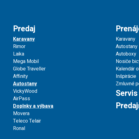
Predaj
Prená
Karavany
Karavany
Rimor
Autostany
Laika
Autoboxy
Mega Mobil
Nosiče bic
Globe Traveller
Kalendár 
Affinity
Inšpirácie
Autostany
Zmluvné p
VickyWood
Servis
AirPass
Predaj
Doplnky a výbava
Movera
Teleco Telair
Ronal