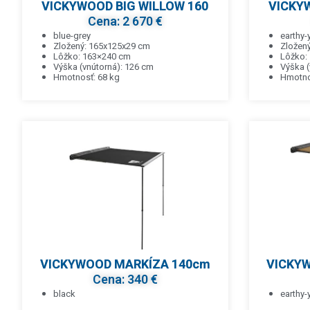
VICKYWOOD BIG WILLOW 160
VICKYW
Cena: 2 670 €
blue-grey
earthy-
Zložený: 165x125x29 cm
Zložen
Lôžko: 163×240 cm
Lôžko:
Výška (vnútorná): 126 cm
Výška (
Hmotnosť: 68 kg
Hmotno
VICKYWOOD MARKÍZA 140cm
VICKY
Cena: 340 €
black
earthy-