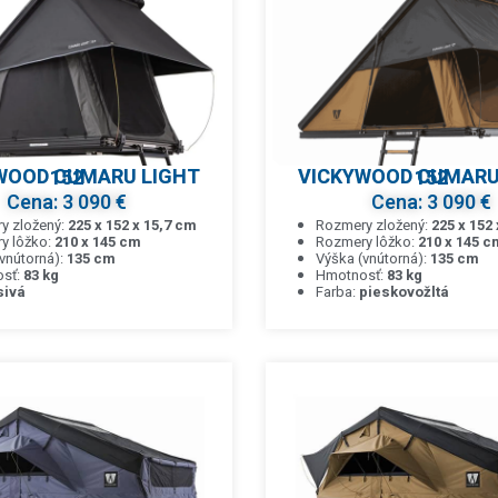
VICKYWOOD CUMARU LIGHT 152
VICKYWOOD CUMARU LIGHT 152
Cena: 3 090 €
Cena: 3 090 €
y zložený:
225 x 152 x 15,7 cm
Rozmery zložený:
225 x 152
y lôžko:
210 x 145 cm
Rozmery lôžko:
210 x 145 c
vnútorná):
135 cm
Výška (vnútorná):
135 cm
sť:
83 kg
Hmotnosť:
83 kg
sivá
Farba:
pieskovožltá