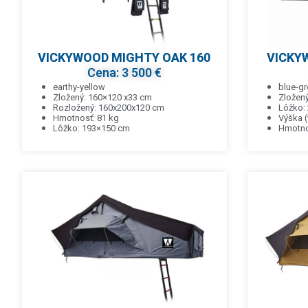
VICKYWOOD MIGHTY OAK 160
VICKYW
Cena: 3 500 €
earthy-yellow
blue-gr
Zložený: 160×120 x33 cm
Zložen
Rozložený: 160x200x120 cm
Lôžko:
Hmotnosť: 81 kg
Výška (
Lôžko: 193×150 cm
Hmotno