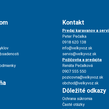
jom
Kontakt
Predaj karavanov a servi
Peter Pečalka
0918 620 138
yklov
info@velkyvoz.sk
obsadenosti
servis@velkyvoz.sk
Požičovňa a predajňa
odmienky
Renáta Pečalková
0907 555 550
pozicovna@velkyvoz.sk
ňa
obchod@velkyvoz.sk
Dôležité odkazy
Ochrana súkromia
Časté otázky