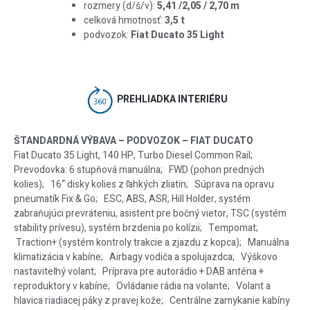
rozmery (d/š/v):
5,41 /2,05 / 2,70 m
celková hmotnosť:
3,5 t
podvozok:
Fiat Ducato 35 Light
PREHLIADKA INTERIÉRU
ŠTANDARDNÁ VÝBAVA – PODVOZOK – FIAT DUCATO
Fiat Ducato 35 Light, 140 HP, Turbo Diesel Common Rail;
Prevodovka: 6 stupňová manuálna; FWD (pohon predných
kolies); 16“ disky kolies z ľahkých zliatin; Súprava na opravu
pneumatík Fix & Go; ESC, ABS, ASR, Hill Holder, systém
zabraňujúci prevráteniu, asistent pre bočný vietor, TSC (systém
stability prívesu), systém brzdenia po kolízii; Tempomat;
Traction+ (systém kontroly trakcie a zjazdu z kopca); Manuálna
klimatizácia v kabíne; Airbagy vodiča a spolujazdca; Výškovo
nastaviteľný volant; Príprava pre autorádio + DAB anténa +
reproduktory v kabíne; Ovládanie rádia na volante; Volant a
hlavica riadiacej páky z pravej kože; Centrálne zamykanie kabíny