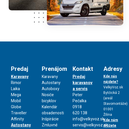
Predaj
Prenájom
Kontakt
Adresy
Karavany
Karavany
Predaj
Kde nás
nájdete?
Rimor
Autostany
karavanov
VelkyVoz.sk
Laika
Autoboxy
a servis
Bytčická 2
Mega
Nosiče
Peter
(areál
Mobil
bicyklov
Pečalka
Stavomontáže)
Globe
Kalendár
0918
01001
Traveller
obsadenosti
620 138
Žilina
Affinity
Inšpirácie
info@velkyvoz.sk
Kde nám
Autostany
Zmluvné
servis@velkyvoz.sk
môžete