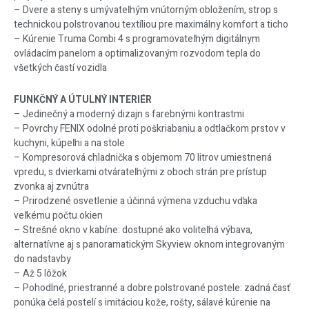
– Dvere a steny s umývateľným vnútorným obložením, strop s
technickou polstrovanou textíliou pre maximálny komfort a ticho
– Kúrenie Truma Combi 4 s programovateľným digitálnym
ovládacím panelom a optimalizovaným rozvodom tepla do
všetkých častí vozidla
FUNKČNÝ A ÚTULNÝ INTERIÉR
– Jedinečný a moderný dizajn s farebnými kontrastmi
– Povrchy FENIX odolné proti poškriabaniu a odtlačkom prstov v
kuchyni, kúpeľni a na stole
– Kompresorová chladnička s objemom 70 litrov umiestnená
vpredu, s dvierkami otvárateľnými z oboch strán pre prístup
zvonka aj zvnútra
– Prirodzené osvetlenie a účinná výmena vzduchu vďaka
veľkému počtu okien
– Strešné okno v kabíne: dostupné ako voliteľná výbava,
alternatívne aj s panoramatickým Skyview oknom integrovaným
do nadstavby
– Až 5 lôžok
– Pohodlné, priestranné a dobre polstrované postele: zadná časť
ponúka čelá postelí s imitáciou kože, rošty, sálavé kúrenie na