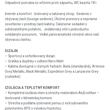
Odpadové potrubia so sifónmi proti zápachu, WC kazeta 18 l.
Interiér a komfort: Izolovaný a čalúnený strop; Sedenie v
obývacej časti (lounge sedenie); Úložné priestory a nepriame
osvetlenie v prednej časti kabíny; Čalúnenie sedadiel s
odnímateľnými poťahmi; Jedálenský stôl s jednoducho
ovládaným posunom; Veľké panoramatické strešné okno nad
obývacou časťou.
DIZAJN
– Športový a sofistikovaný dizajn
– Grafika a doplnky v odtieni Nero Matt
– Kabína dostupná v rôznych farbách: Biela (štandardná), Artense
Grey Metallic, Black Metallic, Expedition Grey a Lanzarote Grey
(voliteľné)
IZOLÁCIA A TEPLOTNÝ KOMFORT
– Kompletná izolácia stien a strechy materiálom AluEcofiber –
testované v klimatickej komore
– Strecha a podlaha izolované penou z extrudovaného
polystyrénu XPS s vysokou hustotou