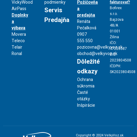
VickyWood
podmienky
Požičovňa
fakturovať?
Bofirex
AirPass
a
Servis
s.r.o.
Doplnky
predajňa
Predajňa
Bajzova
a
Renáta
48/A
výbava
Pečalková
01001
Movera
0907
Žilina
Teleco
555 550
IČO:
Telair
pozicovna@velkyvoz.sk
47226587
Ronal
obchod@velkyvoz.sk
DIČ:
Dôležité
2023804508
IČDPH:
odkazy
SK2023804508
Ochrana
súkromia
Časté
otázky
Inšpirácie
Copyright © 2024 VelkyVoz.sk