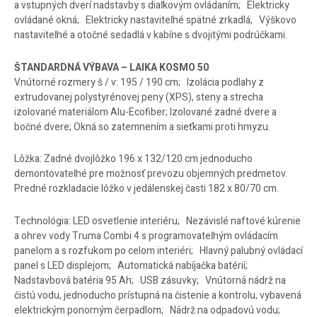
a vstupných dverí nadstavby s diaľkovým ovládaním; Elektricky
ovládané okná; Elektricky nastaviteľné spätné zrkadlá; Výškovo
nastaviteľné a otočné sedadlá v kabíne s dvojitými podrúčkami.
ŠTANDARDNÁ VÝBAVA – LAIKA KOSMO 50
Vnútorné rozmery š / v: 195 / 190 cm; Izolácia podlahy z
extrudovanej polystyrénovej peny (XPS), steny a strecha
izolované materiálom Alu-Ecofiber; Izolované zadné dvere a
bočné dvere; Okná so zatemnením a sieťkami proti hmyzu.
Lôžka: Zadné dvojlôžko 196 x 132/120 cm jednoducho
demontovateľné pre možnosť prevozu objemných predmetov.
Predné rozkladacie lôžko v jedálenskej časti 182 x 80/70 cm.
Technológia: LED osvetlenie interiéru; Nezávislé naftové kúrenie
a ohrev vody Truma Combi 4 s programovateľným ovládacím
panelom a s rozfukom po celom interiéri; Hlavný palubný ovládací
panel s LED displejom; Automatická nabíjačka batérií;
Nadstavbová batéria 95 Ah; USB zásuvky; Vnútorná nádrž na
čistú vodu, jednoducho prístupná na čistenie a kontrolu, vybavená
elektrickým ponorným čerpadlom; Nádrž na odpadovú vodu;