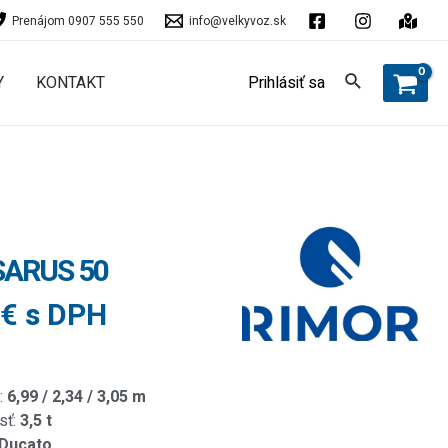
Prenájom 0907 555 550
info@velkyvoz.sk
Y
KONTAKT
Prihlásiť sa
SARUS 50
 € s DPH
:
6,99 / 2,34 / 3,05 m
sť:
3,5 t
 Ducato