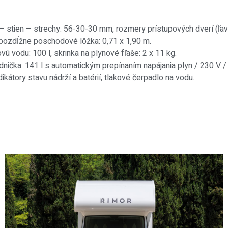
– stien – strechy: 56-30-30 mm, rozmery prístupových dverí (ľavá
) pozdĺžne poschodové lôžka: 0,71 x 1,90 m.
vú vodu: 100 l, skrinka na plynové fľaše: 2 x 11 kg.
dnička: 141 l s automatickým prepínaním napájania plyn / 230 V 
átory stavu nádrží a batérií, tlakové čerpadlo na vodu.