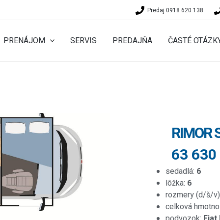
Predaj 0918 620 138
PRENÁJOM
SERVIS
PREDAJŇA
ČASTÉ OTÁZK
RIMOR 
63 630
sedadlá:
6
lôžka:
6
rozmery (d/š/v)
celková hmotno
podvozok:
Fiat