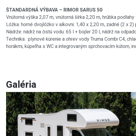
ŠTANDARDNÁ VÝBAVA – RIMOR SARUS 50
Vnútorná výška 2,07 m, vnútorná šírka 2,20 m, hrúbka podlahy 
Lôžka: horné dvojlôžko v alkovni: 1,40 x 2,20 m, zadné (2 x 2
Nádrže: nádrž na čistú vodu: 65 l + bojler 20 l, nádrž na odpado
Technika: plynové kúrenie a ohrev vody Truma Combi C4, chla
horákmi, kúpeľňa s WC a integrovaným sprchovacím kútom, indik
Galéria