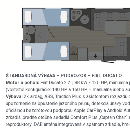
ŠTANDARDNÁ VÝBAVA – PODVOZOK – FIAT DUCATO
Motor a pohon:
Fiat Ducato 2,2 l, 88 kW / 120 HP, manuáln
(voliteľné konfigurácie: 140 HP a 160 HP – manuálna alebo a
Výbava:
2× airbag, ABS, Traction Plus s asistentom rozjazd
upozornenie na opustenie jazdného pruhu, detekcia únavy vodi
oficiálnou bezdrôtovou podporou Apple CarPlay a Android Au
zrkadlá, predné otočné sedadlá Comfort Plus „Captain Chair“ s
reproduktory, DAB anténa integrovaná v spätnom zrkadle, hml