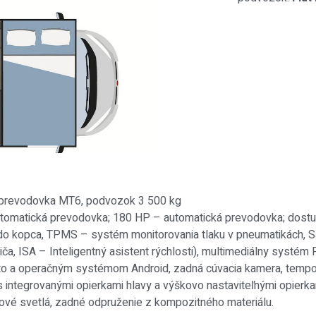
a prevodovka MT6, podvozok 3 500 kg
utomatická prevodovka; 180 HP – automatická prevodovka; dostu
u do kopca, TPMS – systém monitorovania tlaku v pneumatikách
ča, ISA – Inteligentný asistent rýchlosti), multimediálny systé
to a operačným systémom Android, zadná cúvacia kamera, tempoma
 integrovanými opierkami hlavy a výškovo nastaviteľnými opierkami
ové svetlá, zadné odpruženie z kompozitného materiálu.