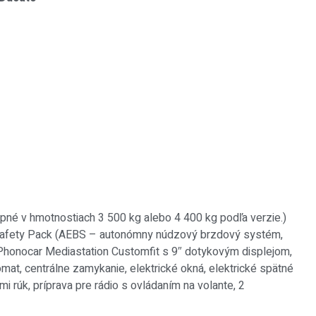
pné v hmotnostiach 3 500 kg alebo 4 400 kg podľa verzie.)
, Safety Pack (AEBS – autonómny núdzový brzdový systém,
m Phonocar Mediastation Customfit s 9″ dotykovým displejom,
t, centrálne zamykanie, elektrické okná, elektrické spätné
 rúk, príprava pre rádio s ovládaním na volante, 2