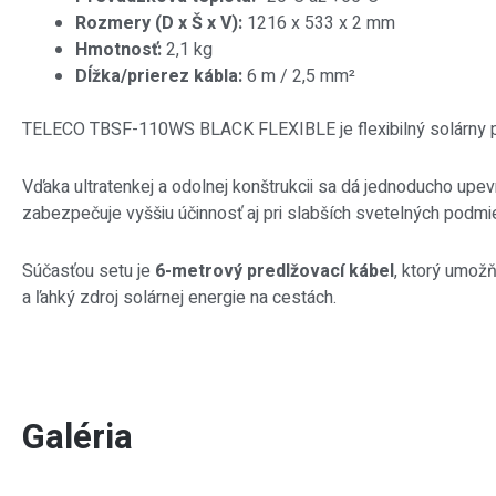
Rozmery (D x Š x V):
1216 x 533 x 2 mm
Hmotnosť:
2,1 kg
Dĺžka/prierez kábla:
6 m / 2,5 mm²
TELECO TBSF-110WS BLACK FLEXIBLE je flexibilný solárny panel
Vďaka ultratenkej a odolnej konštrukcii sa dá jednoducho upev
zabezpečuje vyššiu účinnosť aj pri slabších svetelných podmi
Súčasťou setu je
6-metrový predlžovací kábel
, ktorý umožň
a ľahký zdroj solárnej energie na cestách.
Galéria