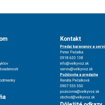
jom
Kontakt
Predaj karavanov a servi
Peter Pečalka
0918 620 138
yklov
info@velkyvoz.sk
obsadenosti
servis@velkyvoz.sk
Požičovňa a predajňa
odmienky
Renáta Pečalková
0907 555 550
pozicovna@velkyvoz.sk
ňa
obchod@velkyvoz.sk
Dôležité odkazy