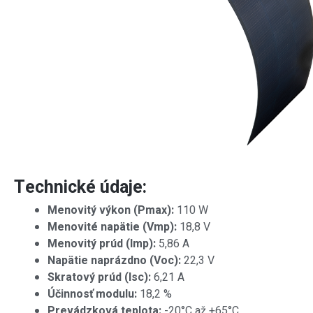
Technické údaje:
Menovitý výkon (Pmax):
110 W
Menovité napätie (Vmp):
18,8 V
Menovitý prúd (Imp):
5,86 A
Napätie naprázdno (Voc):
22,3 V
Skratový prúd (Isc):
6,21 A
Účinnosť modulu:
18,2 %
Prevádzková teplota:
-20°C až +65°C