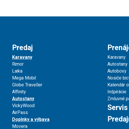
Predaj
Prená
Karavany
Karavany
Rimor
Autostany
Laika
Autoboxy
Mega Mobil
Nosiče bic
Globe Traveller
Kalendár 
Affinity
Inšpirácie
Autostany
Zmluvné p
VickyWood
Servis
AirPass
Predaj
Doplnky a výbava
Movera