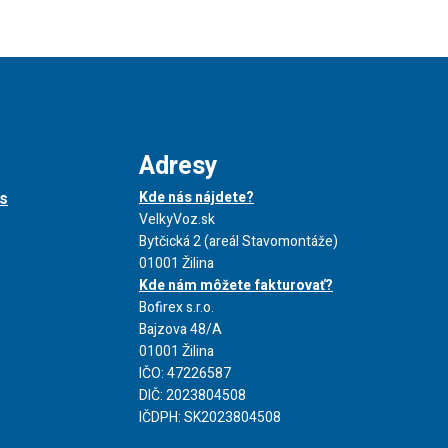
Adresy
s
Kde nás nájdete?
VelkyVoz.sk
Bytčická 2 (areál Stavomontáže)
01001 Žilina
Kde nám môžete fakturovať?
Bofirex s.r.o.
Bajzova 48/A
01001 Žilina
IČO: 47226587
DIČ: 2023804508
IČDPH: SK2023804508