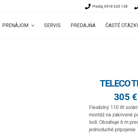
Predaj 0918 620 138
PRENÁJOM
SERVIS
PREDAJŇA
ČASTÉ OTÁZK
TELECO T
305 €
Flexibilný 110 W solár
montáž na zakrivené p
lodí. Obsahuje 6 m pre
jednoduché pripojenie.