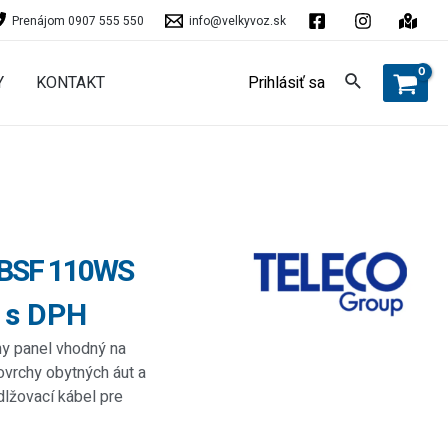
Prenájom 0907 555 550
info@velkyvoz.sk
Y
KONTAKT
Prihlásiť sa
BSF 110WS
 s DPH
ny panel vhodný na
ovrchy obytných áut a
dlžovací kábel pre