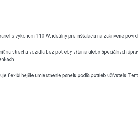
 s výkonom 110 W, ideálny pre inštaláciu na zakrivené povrchy 
niť na strechu vozidla bez potreby vŕtania alebo špeciálnych úpr
enkach.
uje flexibilnejšie umiestnenie panelu podľa potrieb užívateľa. Ten