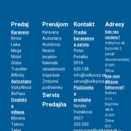
Predaj
Prenájom
Kontakt
Adresy
Karavany
Karavany
Predaj
Kde nás
nájdete?
Rimor
Autostany
karavanov
VelkyVoz.sk
Laika
Autoboxy
a servis
Bytčická 2
Mega
Nosiče
Peter
(areál
Mobil
bicyklov
Pečalka
Stavomontáže)
Globe
Kalendár
0918
01001
Traveller
obsadenosti
620 138
Žilina
Affinity
Inšpirácie
info@velkyvoz.sk
Kde nám
Autostany
Zmluvné
servis@velkyvoz.sk
môžete
VickyWood
podmienky
Požičovňa
fakturovať?
Bofirex
AirPass
a
Servis
s.r.o.
Doplnky
predajňa
Predajňa
Bajzova
a
Renáta
48/A
výbava
Pečalková
01001
Movera
0907
Žilina
Teleco
555 550
IČO:
Telair
pozicovna@velkyvoz.sk