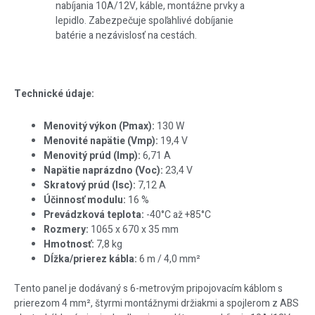
nabíjania 10A/12V, káble, montážne prvky a
lepidlo. Zabezpečuje spoľahlivé dobíjanie
batérie a nezávislosť na cestách.
Technické údaje:
Menovitý výkon (Pmax):
130 W
Menovité napätie (Vmp):
19,4 V
Menovitý prúd (Imp):
6,71 A
Napätie naprázdno (Voc):
23,4 V
Skratový prúd (Isc):
7,12 A
Účinnosť modulu:
16 %
Prevádzková teplota:
-40°C až +85°C
Rozmery:
1065 x 670 x 35 mm
Hmotnosť:
7,8 kg
Dĺžka/prierez kábla:
6 m / 4,0 mm²
Tento panel je dodávaný s 6-metrovým pripojovacím káblom s
prierezom 4 mm², štyrmi montážnymi držiakmi a spojlerom z ABS