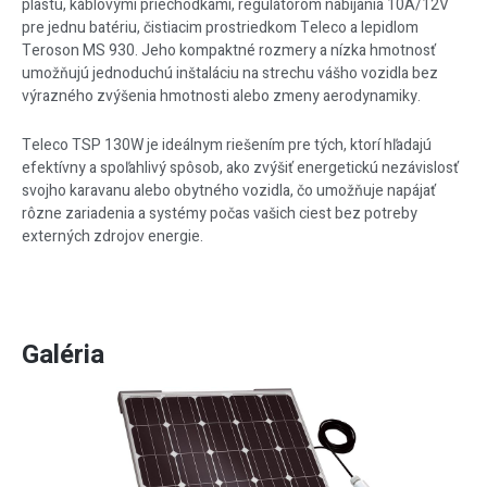
plastu, káblovými priechodkami, regulátorom nabíjania 10A/12V
pre jednu batériu, čistiacim prostriedkom Teleco a lepidlom
Teroson MS 930. Jeho kompaktné rozmery a nízka hmotnosť
umožňujú jednoduchú inštaláciu na strechu vášho vozidla bez
výrazného zvýšenia hmotnosti alebo zmeny aerodynamiky.
Teleco TSP 130W je ideálnym riešením pre tých, ktorí hľadajú
efektívny a spoľahlivý spôsob, ako zvýšiť energetickú nezávislosť
svojho karavanu alebo obytného vozidla, čo umožňuje napájať
rôzne zariadenia a systémy počas vašich ciest bez potreby
externých zdrojov energie.
Galéria