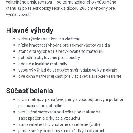
voliteľného príslušenstva – od termoizolačného vnútorného
stanu až po teleskopický rebrík s dĺžkou 260 cm vhodný pre
vyššie vozidlá.
Hlavné výhody
veľmi rýchle rozloženie a zloženie
nízka hmotnosť vhodná pre takmer všetky vozidlá
stanovina vyrobená z recyklovaného materiálu
pohodlné ubytovanie pre 2 osoby
odolné a kvalitné materiály
výborný výhľad do všetkých strán vďaka veľkým oknám
dve okná v strešnej časti pre viac svetla a lepšie vetranie
Súčasť balenia
6 cm matrac z pamäťovej peny s vodoodpudivým poťahom
pre maximálne pohodlie
ventilačná sieťovaná podložka pod matrac na
zabezpečenie cirkulácie vzduchu
stmievateľné LED vnútorné osvetlenie (USB)
jemné sieťky proti hmyzu na všetkých otvoroch