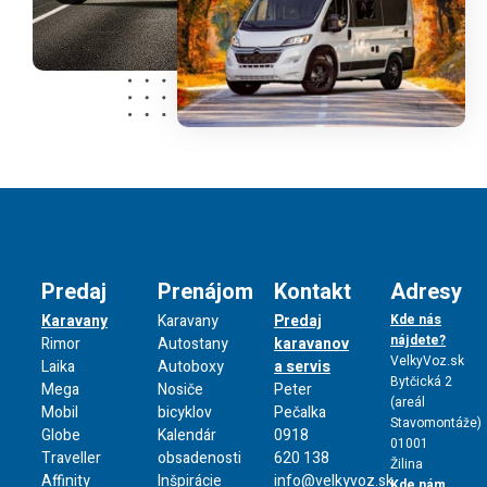
Predaj
Prenájom
Kontakt
Adresy
Karavany
Karavany
Predaj
Kde nás
nájdete?
Rimor
Autostany
karavanov
VelkyVoz.sk
Laika
Autoboxy
a servis
Bytčická 2
Mega
Nosiče
Peter
(areál
Mobil
bicyklov
Pečalka
Stavomontáže)
Globe
Kalendár
0918
01001
Traveller
obsadenosti
620 138
Žilina
Affinity
Inšpirácie
info@velkyvoz.sk
Kde nám