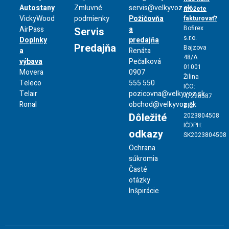
Autostany
Zmluvné
servis@velkyvoz.sk
môžete
VickyWood
podmienky
Požičovňa
fakturovať?
Bofirex
AirPass
a
Servis
s.r.o.
Doplnky
predajňa
Predajňa
Bajzova
a
Renáta
48/A
výbava
Pečalková
01001
Movera
0907
Žilina
Teleco
555 550
IČO:
Telair
pozicovna@velkyvoz.sk
47226587
Ronal
obchod@velkyvoz.sk
DIČ:
Dôležité
2023804508
IČDPH:
odkazy
SK2023804508
Ochrana
súkromia
Časté
otázky
Inšpirácie