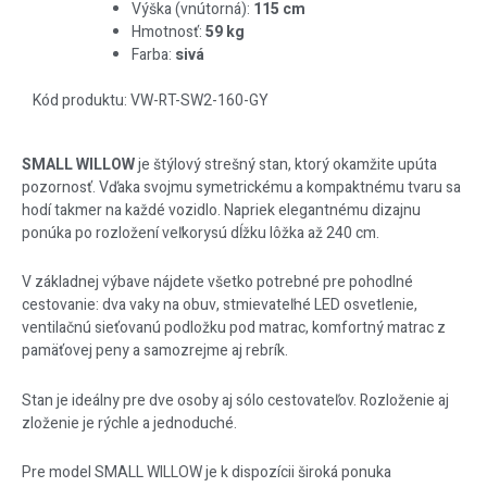
Výška (vnútorná):
115 cm
Hmotnosť:
59 kg
Farba:
sivá
Kód produktu: VW-RT-SW2-160-GY
SMALL WILLOW
je štýlový strešný stan, ktorý okamžite upúta
pozornosť. Vďaka svojmu symetrickému a kompaktnému tvaru sa
hodí takmer na každé vozidlo. Napriek elegantnému dizajnu
ponúka po rozložení veľkorysú dĺžku lôžka až 240 cm.
V základnej výbave nájdete všetko potrebné pre pohodlné
cestovanie: dva vaky na obuv, stmievateľné LED osvetlenie,
ventilačnú sieťovanú podložku pod matrac, komfortný matrac z
pamäťovej peny a samozrejme aj rebrík.
Stan je ideálny pre dve osoby aj sólo cestovateľov. Rozloženie aj
zloženie je rýchle a jednoduché.
Pre model SMALL WILLOW je k dispozícii široká ponuka