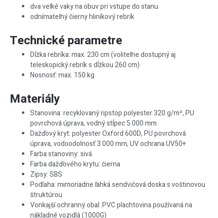
dva veľké vaky na obuv pri vstupe do stanu
odnímateľný čierny hliníkový rebrík
Technické parametre
Dĺžka rebríka: max. 230 cm (voliteľne dostupný aj
teleskopický rebrík s dĺžkou 260 cm)
Nosnosť: max. 150 kg
Materiály
Stanovina: recyklovaný ripstop polyester 320 g/m², PU
povrchová úprava, vodný stĺpec 5 000 mm
Dažďový kryt: polyester Oxford 600D, PU povrchová
úprava, vodoodolnosť 3 000 mm, UV ochrana UV50+
Farba stanoviny: sivá
Farba dažďového krytu: čierna
Zipsy: SBS
Podlaha: mimoriadne ľahká sendvičová doska s voštinovou
štruktúrou
Vonkajší ochranný obal: PVC plachtovina používaná na
nákladné vozidlá (1000G)