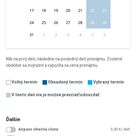
17
18
19
20
21
22
23
24
25
26
27
28
29
30
31
1
2
3
4
5
6
Klik na prvý deň, následne na posledný deň prenájmu. Zvolené
obdobie sa zvýrazní a vypočíta sa cena prenájmu.
Voľný termín
Obsadený termín
Vybraný termín
V tento deň nie je možné prevziať/odovzdať.
Ďalšie
Airpass slnečná clona
3,00
€
/ deň