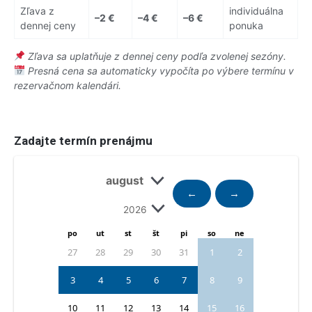
Zľava z
individuálna
–2 €
–4 €
–6 €
dennej ceny
ponuka
Zľava sa uplatňuje z dennej ceny podľa zvolenej sezóny.
Presná cena sa automaticky vypočíta po výbere termínu v
rezervačnom kalendári.
Zadajte termín prenájmu
←
→
po
ut
st
št
pi
so
ne
27
28
29
30
31
1
2
3
4
5
6
7
8
9
10
11
12
13
14
15
16