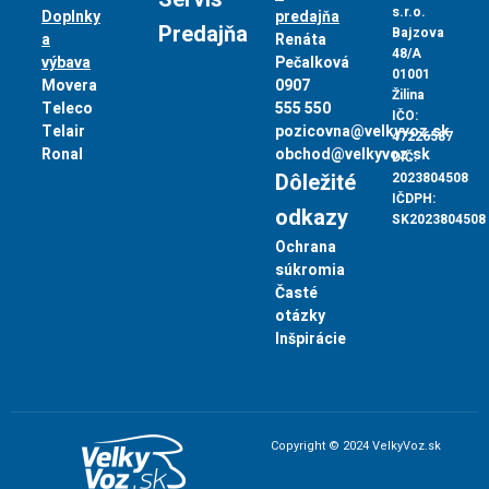
s.r.o.
Doplnky
predajňa
Predajňa
Bajzova
a
Renáta
48/A
výbava
Pečalková
01001
Movera
0907
Žilina
Teleco
555 550
IČO:
Telair
pozicovna@velkyvoz.sk
47226587
Ronal
obchod@velkyvoz.sk
DIČ:
Dôležité
2023804508
IČDPH:
odkazy
SK2023804508
Ochrana
súkromia
Časté
otázky
Inšpirácie
Copyright © 2024 VelkyVoz.sk