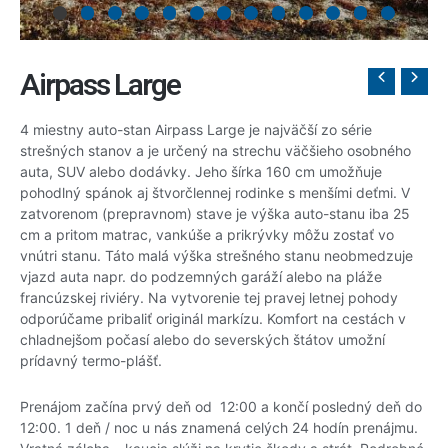
Airpass Large
4 miestny auto-stan Airpass Large je najväčší zo série
strešných stanov a je určený na strechu väčšieho osobného
auta, SUV alebo dodávky. Jeho šírka 160 cm umožňuje
pohodlný spánok aj štvorčlennej rodinke s menšími deťmi. V
zatvorenom (prepravnom) stave je výška auto-stanu iba 25
cm a pritom matrac, vankúše a prikrývky môžu zostať vo
vnútri stanu. Táto malá výška strešného stanu neobmedzuje
vjazd auta napr. do podzemných garáží alebo na pláže
francúzskej riviéry. Na vytvorenie tej pravej letnej pohody
odporúčame pribaliť originál markízu. Komfort na cestách v
chladnejšom počasí alebo do severských štátov umožní
prídavný termo-plášť.
Prenájom začína prvý deň od 12:00 a končí posledný deň do
12:00. 1 deň / noc u nás znamená celých 24 hodín prenájmu.