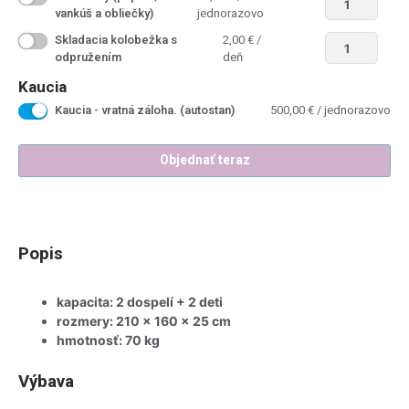
vankúš a obliečky)
jednorazovo
Skladacia kolobežka s
2,00
€
/
odpružením
deň
Kaucia
Kaucia - vratná záloha. (autostan)
500,00
€
/ jednorazovo
Objednať teraz
Popis
kapacita: 2 dospelí + 2 deti
rozmery: 210 x 160 x 25 cm
hmotnosť: 70 kg
Výbava