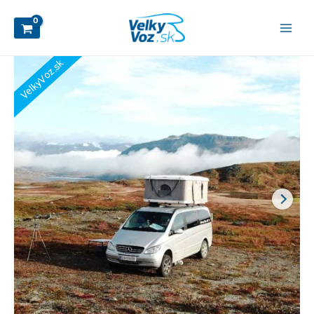
VelkyVoz.sk