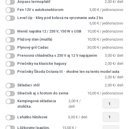
Airpass termoplášť
2,00
€
/ deň
Fén 12V s autokonektorom
5,00
€
/ jednorazovo
Level Up - kliny pod kolesá na vyrovnanie auta 2 ks
5,00
€
/ jednorazovo
Menič napätia 12 / 230 V, 150 W s USB
10,00
€
/ jednorazovo
Plážový stan (mušľa)
10,00
€
/ jednorazovo
Plynový gril Cadac
30,00
€
/ jednorazovo
Prenosná chladnička s 230 V aj 12 V napájaním
3,00
€
/ deň
Priečniky na klasické hagusy
2,00
€
/ deň
Priečniky Škoda Octavia III - vhodné len na tento model auta
2,00
€
/ deň
Skladací stôl
2,00
€
/ deň
Slnečník aj s hrotom do zeme
10,00
€
/ jednorazovo
Kempingová skladacia
2,00
€
/
stolička
deň
Lehátko hliníkové
3,00
€
/ deň
Lôžkoviny (paplón,
15,00
€
/