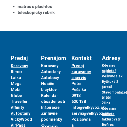
matrac s plachtou
teleskopický rebrík
Predaj
Prenájom
Kontakt
Adresy
Karavany
Karavany
Predaj
Kde nás
nájdete?
Rimor
Autostany
karavanov
VelkyVoz.sk
Laika
Autoboxy
a servis
Bytčická 2
Mega
Nosiče
Peter
(areál
Mobil
bicyklov
Pečalka
Stavomontáže)
Globe
Kalendár
0918
01001
Traveller
obsadenosti
620 138
Žilina
Affinity
Inšpirácie
info@velkyvoz.sk
Kde nám
Autostany
Zmluvné
servis@velkyvoz.sk
môžete
VickyWood
podmienky
Požičovňa
fakturovať?
Bofirex
AirPass
a
Servis