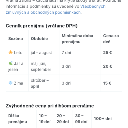
Vratná záloha – kaucia slúži na krytie škody a strát. Podrobné
informácie a podmienky sú uvedené vo
Všeobecných
zmluvných a obchodných podmienkach
.
Cenník prenájmu (vrátane DPH)
Minimálna doba
Cena za
Sezóna
Obdobie
prenájmu
deň
Leto
júl – august
7 dní
25 €
Jar a
máj, jún,
3 dni
20 €
jeseň
september
október –
Zima
3 dni
15 €
apríl
Zvýhodnené ceny pri dlhšom prenájme
Dĺžka
10 –
20 –
30 –
100+ dní
prenájmu
19 dní
29 dní
99 dní