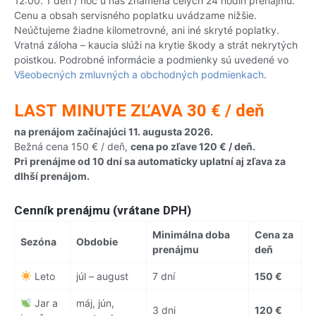
12:00. 1 deň / noc u nás znamená celých 24 hodín prenájmu.
Cenu a obsah servisného poplatku uvádzame nižšie.
Neúčtujeme žiadne kilometrovné, ani iné skryté poplatky.
Vratná záloha – kaucia slúži na krytie škody a strát nekrytých
poistkou. Podrobné informácie a podmienky sú uvedené vo
Všeobecných zmluvných a obchodných podmienkach
.
LAST MINUTE ZĽAVA 30 € / deň
na prenájom začínajúci 11. augusta 2026.
Bežná cena 150 € / deň,
cena po zľave 120 € / deň.
Pri prenájme od 10 dní sa automaticky uplatní aj zľava za
dlhší prenájom.
Cenník prenájmu (vrátane DPH)
Minimálna doba
Cena za
Sezóna
Obdobie
prenájmu
deň
Leto
júl – august
7 dní
150 €
Jar a
máj, jún,
3 dni
120 €