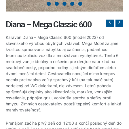
Diana – Mega Classic 600
Karavan Diana – Mega Classic 600 (model 2023) od
slovinského výrobcu obytných vstavieb Mega Mobil zaujme
kvalitou spracovania nábytku aj čalúnenia, pedantnou
tepelnou izoláciu vozidla a množstvom vychytávok. Tento 6
metrový van je ideálnym riešením pre dvojice napríklad na
svadobné cesty, prípadne rodiny s jedným dieťaťom alebo
dvomi menšími deťmi. Cestovatelia nocujúci mimo kempov
ocenia prekvapivo veľký sprchový kút (na tak malé auto)
oddelený od WC dvierkami, nie závesom. Letnú pohodu
spríjemňujú doplnky ako klimatizácia, markíza, vonkajšie
osvetlenie, prípojka grilu, vonkajšia sprcha a sieťky proti
hmyzu. Zimných cestovateľov poteší tepelný komfort a ľahká
manévrovateľnosť.
Prenájom začína prvý deň od 12:00 a končí posledný deň do