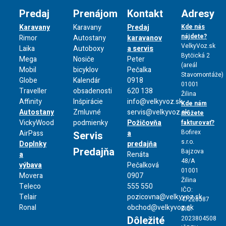
Predaj
Prenájom
Kontakt
Adresy
Karavany
Karavany
Predaj
Kde nás
nájdete?
Rimor
Autostany
karavanov
VelkyVoz.sk
Laika
Autoboxy
a servis
Bytčická 2
Mega
Nosiče
Peter
(areál
Mobil
bicyklov
Pečalka
Stavomontáže)
Globe
Kalendár
0918
01001
Traveller
obsadenosti
620 138
Žilina
Affinity
Inšpirácie
info@velkyvoz.sk
Kde nám
Autostany
Zmluvné
servis@velkyvoz.sk
môžete
VickyWood
podmienky
Požičovňa
fakturovať?
Bofirex
AirPass
a
Servis
s.r.o.
Doplnky
predajňa
Predajňa
Bajzova
a
Renáta
48/A
výbava
Pečalková
01001
Movera
0907
Žilina
Teleco
555 550
IČO:
Telair
pozicovna@velkyvoz.sk
47226587
Ronal
obchod@velkyvoz.sk
DIČ:
Dôležité
2023804508