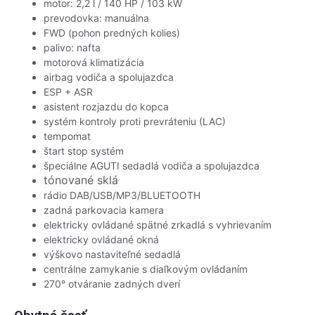
motor: 2,2 l / 140 HP / 103 kW
prevodovka: manuálna
FWD (pohon predných kolies)
palivo: nafta
motorová klimatizácia
airbag vodiča a spolujazdca
ESP + ASR
asistent rozjazdu do kopca
systém kontroly proti prevráteniu (LAC)
tempomat
štart stop systém
špeciálne AGUTI sedadlá vodiča a spolujazdca
tónované sklá
rádio DAB/USB/MP3/BLUETOOTH
zadná parkovacia kamera
elektricky ovládané spätné zrkadlá s vyhrievaním
elektricky ovládané okná
výškovo nastaviteľné sedadlá
centrálne zamykanie s diaľkovým ovládaním
270° otváranie zadných dverí