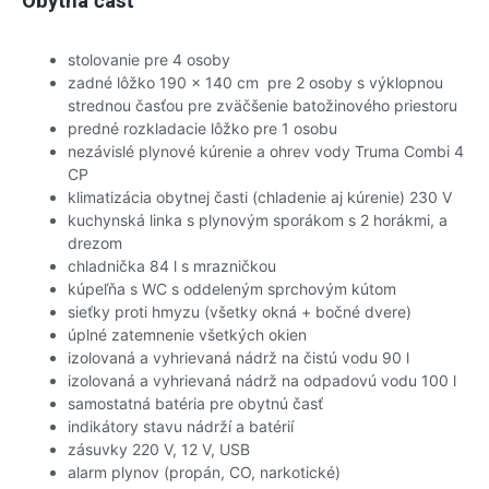
Obytná časť
stolovanie pre 4 osoby
zadné lôžko 190 x 140 cm pre 2 osoby s výklopnou
strednou časťou pre zväčšenie batožinového priestoru
predné rozkladacie lôžko pre 1 osobu
nezávislé plynové kúrenie a ohrev vody Truma Combi 4
CP
klimatizácia obytnej časti (chladenie aj kúrenie) 230 V
kuchynská linka s plynovým sporákom s 2 horákmi, a
drezom
chladnička 84 l s mrazničkou
kúpeľňa s WC s oddeleným sprchovým kútom
sieťky proti hmyzu (všetky okná + bočné dvere)
úplné zatemnenie všetkých okien
izolovaná a vyhrievaná nádrž na čistú vodu 90 l
izolovaná a vyhrievaná nádrž na odpadovú vodu 100 l
samostatná batéria pre obytnú časť
indikátory stavu nádrží a batérií
zásuvky 220 V, 12 V, USB
alarm plynov (propán, CO, narkotické)