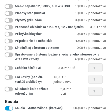
Menič napätia 12 / 230 V, 150 W s USB
10,00
€
/ jednorazovo
Plážový stan (mušľa)
10,00
€
/ jednorazovo
Plynový gril Cadac
30,00
€
/ jednorazovo
Prenosná chladnička s 230 V aj 12 V napájaním
3,00
€
/ deň
Prikrývka bicyklov
10,00
€
/ jednorazovo
Pripoistenie čelného skla
40,00
€
/ jednorazovo
Slnečník aj s hrotom do zeme
10,00
€
/ jednorazovo
Upratovanie a čistenie bežne znečisteného interiéru okrem
WC a WC kazety
60,00
€
/ jednorazovo
Lehátko hliníkové
3,00
€
/ deň
Lôžkoviny (paplón,
15,00
€
/
vankúš a obliečky)
jednorazovo
Skladacia kolobežka s
2,00
€
/
odpružením
deň
Kaucia
Kaucia - vratná záloha. (karavan)
1 000,00
€
/ jednorazovo