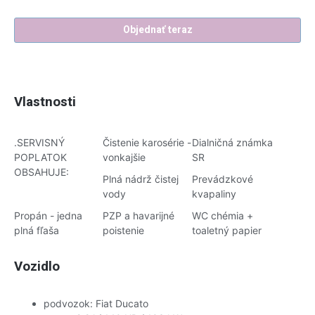
Objednať teraz
Vlastnosti
.SERVISNÝ
Čistenie karosérie -
Dialničná známka
POPLATOK
vonkajšie
SR
OBSAHUJE:
Plná nádrž čistej
Prevádzkové
vody
kvapaliny
Propán - jedna
PZP a havarijné
WC chémia +
plná fľaša
poistenie
toaletný papier
Vozidlo
podvozok: Fiat Ducato