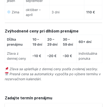
jeseň
september
október –
Zima
3 dni
110 €
apríl
Zvýhodnené ceny pri dlhšom prenájme
Dĺžka
10 –
20 –
30 –
60+ dní
prenájmu
19 dní
29 dní
59 dní
Zľava z
individuálna
–10 €
–20 €
–30 €
dennej ceny
ponuka
Zľava sa uplatňuje z dennej ceny podľa zvolenej sezóny.
Presná cena sa automaticky vypočíta po výbere termínu v
rezervačnom kalendári.
Zadajte termín prenájmu