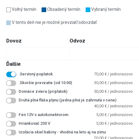
Voľný termín
Obsadený termín
Vybraný termín
V tento deň nie je možné prevziať/odovzdať.
Dovoz
Odvoz
Ďalšie
.Servisný poplatok
70,00
€
/ jednorazovo
.Skoršie prevzatie (od 10:00)
30,00
€
/ jednorazovo
Domáce zviera (príplatok)
50,00
€
/ jednorazovo
Druhá plná fľaša plynu (jedna plná je zahrnutá v cene)
40,00
€
/ jednorazovo
Fén 12V s autokonektorom
5,00
€
/ jednorazovo
Hriankovač 230 V
5,00
€
/ jednorazovo
Izolácia skiel kabíny - vhodná na leto aj na zimu
20,00
€
/ jednorazovo