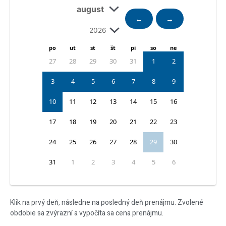
←
→
po
ut
st
št
pi
so
ne
27
28
29
30
31
1
2
3
4
5
6
7
8
9
10
11
12
13
14
15
16
17
18
19
20
21
22
23
24
25
26
27
28
29
30
31
1
2
3
4
5
6
Klik na prvý deň, následne na posledný deň prenájmu. Zvolené
obdobie sa zvýrazní a vypočíta sa cena prenájmu.