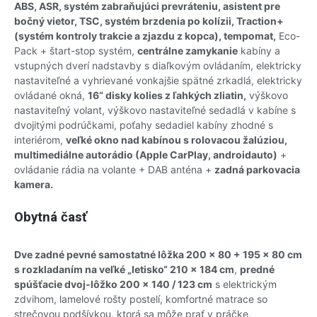
ABS, ASR, systém zabraňujúci prevráteniu, asistent pre
bočný vietor, TSC, systém brzdenia po kolízii, Traction+
(systém kontroly trakcie a zjazdu z kopca), tempomat,
Eco-
Pack + štart-stop systém,
centrálne zamykanie
kabíny a
vstupných dverí nadstavby s diaľkovým ovládaním, elektricky
nastaviteľné a vyhrievané vonkajšie spätné zrkadlá, elektricky
ovládané okná,
16“ disky kolies z ľahkých zliatin,
výškovo
nastaviteľný volant, výškovo nastaviteľné sedadlá v kabíne s
dvojitými podrúčkami, poťahy sedadiel kabíny zhodné s
interiérom,
veľké okno nad kabínou s rolovacou žalúziou,
multimediálne autorádio (Apple CarPlay, androidauto)
+
ovládanie rádia na volante + DAB anténa +
zadná parkovacia
kamera.
Obytná časť
Dve zadné pevné samostatné lôžka 200 x 80 + 195 x 80 cm
s rozkladaním na veľké „letisko“ 210 x 184 cm
,
predné
spúšťacie dvoj-lôžko 200 x 140 / 123 cm
s elektrickým
zdvihom, lamelové rošty postelí, komfortné matrace so
strečovou podšívkou, ktorá sa môže prať v práčke,