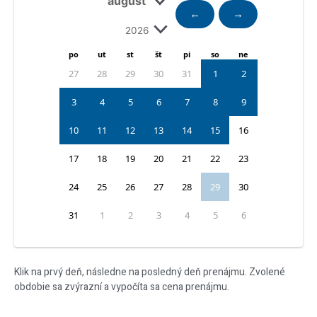
←
→
po
ut
st
št
pi
so
ne
27
28
29
30
31
1
2
3
4
5
6
7
8
9
10
11
12
13
14
15
16
17
18
19
20
21
22
23
24
25
26
27
28
29
30
31
1
2
3
4
5
6
Klik na prvý deň, následne na posledný deň prenájmu. Zvolené
obdobie sa zvýrazní a vypočíta sa cena prenájmu.