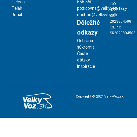
Teleco
555 550
IČO:
Telair
pozicovna@velkyvoz.sk
47226587
Ronal
obchod@velkyvoz.sk
DIČ:
Dôležité
2023804508
IČDPH:
odkazy
SK2023804508
Ochrana
súkromia
Časté
otázky
Inšpirácie
Copyright © 2024 VelkyVoz.sk