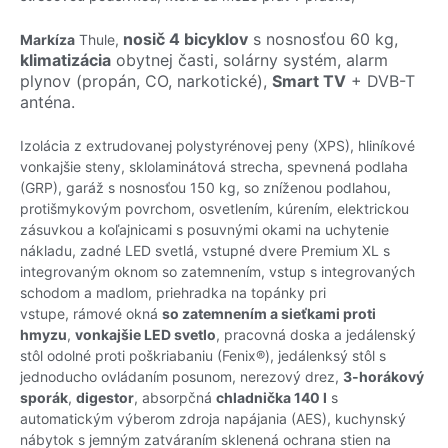
nosič 4 bicyklov
s nosnosťou 60 kg,
Markíza
Thule,
klimatizácia
obytnej časti,
solárny systém,
alarm
plynov (propán, CO, narkotické),
Smart
TV
+ DVB-T
anténa.
Izolácia z extrudovanej polystyrénovej peny (XPS), hliníkové
vonkajšie steny, sklolaminátová strecha, spevnená podlaha
(GRP), garáž s nosnosťou 150 kg, so zníženou podlahou,
protišmykovým povrchom, osvetlením, kúrením, elektrickou
zásuvkou a koľajnicami s posuvnými okami na uchytenie
nákladu, zadné LED svetlá, vstupné dvere Premium XL s
integrovaným oknom so zatemnením, vstup s integrovaných
schodom a madlom, priehradka na topánky pri
vstupe, rámové okná
so zatemnením a sieťkami proti
hmyzu
,
vonkajšie LED svetlo
, pracovná doska a jedálenský
stôl odolné proti poškriabaniu (Fenix®), jedálenksý stôl s
jednoducho ovládaním posunom, nerezový drez,
3-horákový
sporák
,
digestor
, absorpčná
chladnička 140 l
s
automatickým výberom zdroja napájania (AES), kuchynský
nábytok s jemným zatváraním sklenená ochrana stien na