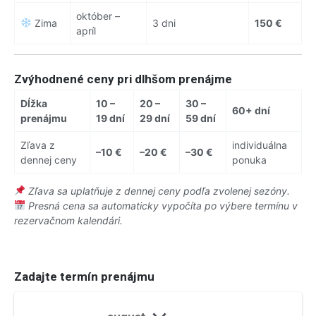
október –
Zima
3 dni
150 €
apríl
Zvýhodnené ceny pri dlhšom prenájme
Dĺžka
10 –
20 –
30 –
60+ dní
prenájmu
19 dní
29 dní
59 dní
Zľava z
individuálna
–10 €
–20 €
–30 €
dennej ceny
ponuka
Zľava sa uplatňuje z dennej ceny podľa zvolenej sezóny.
Presná cena sa automaticky vypočíta po výbere termínu v
rezervačnom kalendári.
Zadajte termín prenájmu