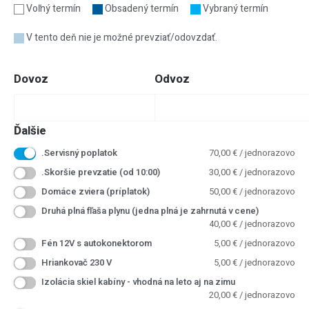
Voľný termín
Obsadený termín
Vybraný termín
V tento deň nie je možné prevziať/odovzdať.
Dovoz
Odvoz
Ďalšie
.Servisný poplatok
70,00
€
/ jednorazovo
.Skoršie prevzatie (od 10:00)
30,00
€
/ jednorazovo
Domáce zviera (príplatok)
50,00
€
/ jednorazovo
Druhá plná fľaša plynu (jedna plná je zahrnutá v cene)
40,00
€
/ jednorazovo
Fén 12V s autokonektorom
5,00
€
/ jednorazovo
Hriankovač 230 V
5,00
€
/ jednorazovo
Izolácia skiel kabíny - vhodná na leto aj na zimu
20,00
€
/ jednorazovo