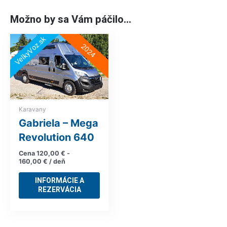
Možno by sa Vám páčilo…
VelkyVoz.sk
2024
Karavany
Gabriela – Mega
Revolution 640
Cena
120,00
€
-
160,00
€
/ deň
INFORMÁCIE A
REZERVÁCIA