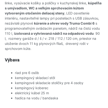
linke, vysúvacie košíky a poličky v kuchynskej linke,
kúpeľňa
s umývadlom, WC a veľkým sprchovacím kútom
vytvoreným otočením deliacej steny
, LED osvetlenie
interiéru, nastaviteľné lampy pri posteliach s USB zásuvkou,
nezávislé plynové
kúrenie a ohrev vody Truma Combi 6
s
programovateľným ovládacím panelom, nádrž na čistú vodu
110 l,
izolovaná a vyhrievaná nádrž na odpadovú vodu
90
l, rozmery garáže d / š / v: 218 / 112 / 120 cm, priestor na
uloženie dvoch 11 kg plynových fliaš, drevený rošt v
sprchovom kúte.
Výbava
riad pre 6 osôb
kempingový skladací stôl
kempingové skladacie stoličky pre 4 osoby
kempingový koberec
elektrický kábel 25 m
hadica na vodu / bandaska