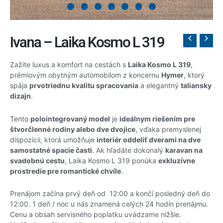
Ivana – Laika Kosmo L 319
Zažite luxus a komfort na cestách s
Laika Kosmo L 319
,
prémiovým obytným automobilom z koncernu
Hymer
, ktorý
spája
prvotriednu kvalitu spracovania
a elegantný
taliansky
dizajn
.
Tento
polointegrovaný model
je
ideálnym riešením pre
štvorčlenné rodiny alebo dve dvojice
, vďaka premyslenej
dispozícii, ktorá umožňuje
interiér oddeliť dverami na dve
samostatné spacie časti
. Ak hľadáte dokonalý
karavan na
svadobnú cestu
, Laika Kosmo L 319 ponúka
exkluzívne
prostredie pre romantické chvíle
.
Prenájom začína prvý deň od 12:00 a končí posledný deň do
12:00. 1 deň / noc u nás znamená celých 24 hodín prenájmu.
Cenu a obsah servisného poplatku uvádzame nižšie.