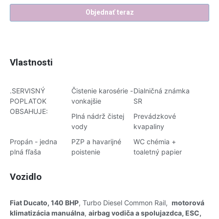
Objednať teraz
Vlastnosti
.SERVISNÝ
Čistenie karosérie -
Dialničná známka
POPLATOK
vonkajšie
SR
OBSAHUJE:
Plná nádrž čistej
Prevádzkové
vody
kvapaliny
Propán - jedna
PZP a havarijné
WC chémia +
plná fľaša
poistenie
toaletný papier
Vozidlo
Fiat Ducato, 140 BHP
, Turbo Diesel Common Rail,
motorová
klimatizácia manuálna
,
airbag vodiča a spolujazdca, ESC,