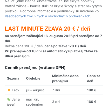
Neúčtujeme žiadne kilometrovné, ani iné skryté poplatky.
Vratná záloha – kaucia slúži na krytie škody a strát nekrytých
poistkou. Podrobné informácie a podmienky sú uvedené vo
Všeobecných zmluvných a obchodných podmienkach
.
LAST MINUTE ZĽAVA 20 € / deň
na prenájom začínajúci 16. augusta 2026 pri prenájme od 7
dní.
Bežná cena 190 € / deň,
cena po zľave 170 € / deň.
Pri prenájme od 10 dní sa automaticky uplatní aj zľava za
dlhší prenájom.
Cenník prenájmu (vrátane DPH)
Minimálna doba
Cena za
Sezóna
Obdobie
prenájmu
deň
Leto
júl – august
7 dní
190 €
Jar a
máj, jún,
3 dni
160 €
jeseň
september