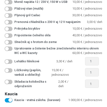
Menič napätia 12 / 230 V, 150 W s USB
10,00
€
/ jednorazovo
Plážový stan (mušľa)
10,00
€
/ jednorazovo
Plynový gril Cadac
30,00
€
/ jednorazovo
Prenosná chladnička s 230 V aj 12 V napájaním
3,00
€
/ deň
Prikrývka bicyklov
10,00
€
/ jednorazovo
Pripoistenie čelného skla
40,00
€
/ jednorazovo
Slnečník aj s hrotom do zeme
10,00
€
/ jednorazovo
Upratovanie a čistenie bežne znečisteného interiéru okrem
WC a WC kazety
60,00
€
/ jednorazovo
Lehátko hliníkové
3,00
€
/ deň
Lôžkoviny (paplón,
15,00
€
/
vankúš a obliečky)
jednorazovo
Skladacia kolobežka s
2,00
€
/
odpružením
deň
Kaucia
Kaucia - vratná záloha. (karavan)
1 000,00
€
/ jednorazovo