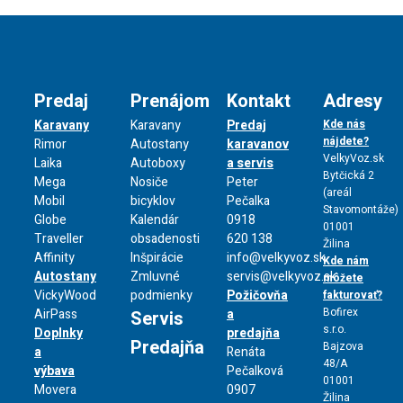
Predaj
Prenájom
Kontakt
Adresy
Karavany
Karavany
Predaj
Kde nás
nájdete?
Rimor
Autostany
karavanov
VelkyVoz.sk
Laika
Autoboxy
a servis
Bytčická 2
Mega
Nosiče
Peter
(areál
Mobil
bicyklov
Pečalka
Stavomontáže)
Globe
Kalendár
0918
01001
Traveller
obsadenosti
620 138
Žilina
Affinity
Inšpirácie
info@velkyvoz.sk
Kde nám
Autostany
Zmluvné
servis@velkyvoz.sk
môžete
VickyWood
podmienky
Požičovňa
fakturovať?
Bofirex
AirPass
a
Servis
s.r.o.
Doplnky
predajňa
Predajňa
Bajzova
a
Renáta
48/A
výbava
Pečalková
01001
Movera
0907
Žilina