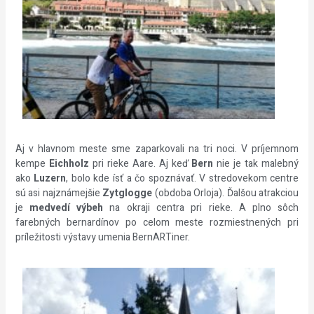
Aj v hlavnom meste sme zaparkovali na tri noci. V príjemnom
kempe
Eichholz
pri rieke Aare. Aj keď
Bern
nie je tak malebný
ako
Luzern
, bolo kde ísť a čo spoznávať. V stredovekom centre
sú asi najznámejšie
Zytglogge
(obdoba Orloja). Ďalšou atrakciou
je
medvedí výbeh
na okraji centra pri rieke. A plno sôch
farebných bernardínov po celom meste rozmiestnených pri
príležitosti výstavy umenia BernARTiner.