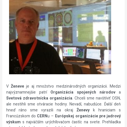
V
Ženeve
je aj množstvo medzinárodných organizácii. Medzi
najvýznamnejšie patrí
Organizácia spojených národov
a
Svetová zdravotnícka organizácia
. Chceli sme navštíviť OSN,
ale nestihli sme otváracie hodiny. Nevadí, nabudúce. Ďalší deň
hneď ráno sme vyrazili na okraj
Ženevy
k hraniciam s
Francúzskom do
CERN
u –
Európskej organizácie pre jadrový
výskum
s najväčším urýchľovačom častíc na svete. Prehliadka