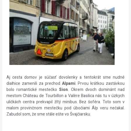
Aj cesta domov je súčasť dovolenky a tentokrát sme nudné
diaľnice zamenili za prechod
Alpami
. Prvou krátkou zastávkou
bolo romantické mestečko
Sion
. Okrem dvoch dominánt nad
mestom Château de Tourbillon a Valère Basilica nás tu v úzkych
uličkách centra prekvapil žltý minibus. Bez šoféra. Toto som v
malom provinčnom mestečku pod úbočiami Álp veru nečakal.
Zabudol som, že sme stále ešte vo Švajčiarsku.