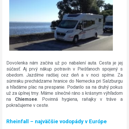
Dovolenka nám začína už po nabalení auta. Cesta je jej
súčasť. Aj prvý nákup potravín v Piešťanoch spojený s
obedom. Jazdíme radšej cez deň a v noci spíme. Za
súmraku prechádzame hranice do Nemecka pri Salzburgu
a hľadáme plac na prespanie. Podarilo sa na druhý pokus
už za úplnej tmy. Máme slnečné ráno s krásnym výhľadom
na
Chiemsee
. Povinná hygiena, raňajky v tráve a
pokračujeme v ceste.
Rheinfall – najväčšie vodopády v Európe