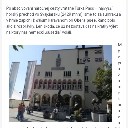
Po absolvovaní náročnej cesty vrátane Furka Pass – najvyšší
horský prechod vo Švajčiarsku (2429 mnm), sme to za súmraku a
v hmle zapichli k ďalším karavanom pri
Oberalpsee.
Ráno bolo
ako z rozprávky. Len škoda, že už nezostáva čas na krátky výlet,
na ktorý nás nemeckí „susedia“ volali.
M
y
v
yr
á
ž
a
m
e
k
ar
a
v
a