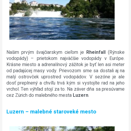
Našim prvým švajčiarskym cieľom je
Rheinfall
(Rýnske
vodopády) – prietokom najväčšie vodopády v Európe.
Krásne miesto a adrenalínový zážitok je byť len asi meter
od padajúcej masy vody. Prievozom sme sa dostali aj na
malý ostrovček uprostred vodopádov. V sezóne je ale
dosť preplnený a chvíľu trvá kým si vystojíte rad na jeho
vrchol. Ten výhľad stojí za to. Na záver dňa sa presúvame
cez Zürich do malebného mesta
Luzern
.
Luzern – malebné staroveké mesto