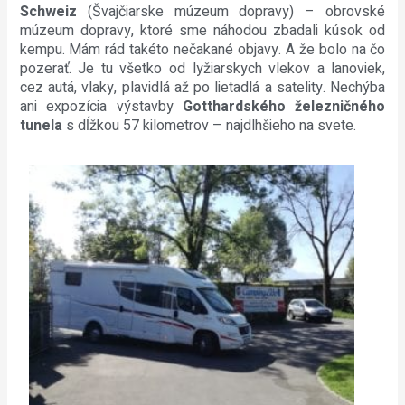
Schweiz
(Švajčiarske múzeum dopravy) – obrovské
múzeum dopravy, ktoré sme náhodou zbadali kúsok od
kempu. Mám rád takéto nečakané objavy. A že bolo na čo
pozerať. Je tu všetko od lyžiarskych vlekov a lanoviek,
cez autá, vlaky, plavidlá až po lietadlá a satelity. Nechýba
ani expozícia výstavby
Gotthardského železničného
tunela
s dĺžkou 57 kilometrov – najdlhšieho na svete.