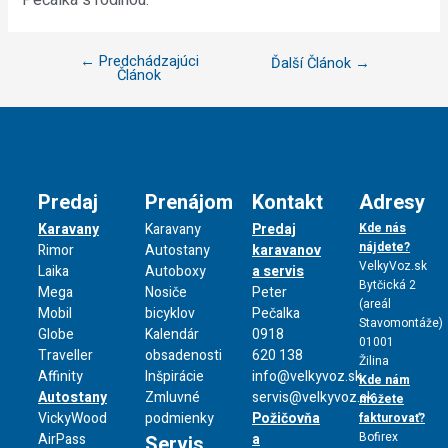
←
Predchádzajúci
Ďalší Článok
→
Článok
Predaj
Prenájom
Kontakt
Adresy
Karavany
Karavany
Predaj
Kde nás
nájdete?
Rimor
Autostany
karavanov
VelkyVoz.sk
Laika
Autoboxy
a servis
Bytčická 2
Mega
Nosiče
Peter
(areál
Mobil
bicyklov
Pečalka
Stavomontáže)
Globe
Kalendár
0918
01001
Traveller
obsadenosti
620 138
Žilina
Affinity
Inšpirácie
info@velkyvoz.sk
Kde nám
Autostany
Zmluvné
servis@velkyvoz.sk
môžete
VickyWood
podmienky
Požičovňa
fakturovať?
Bofirex
AirPass
a
Servis