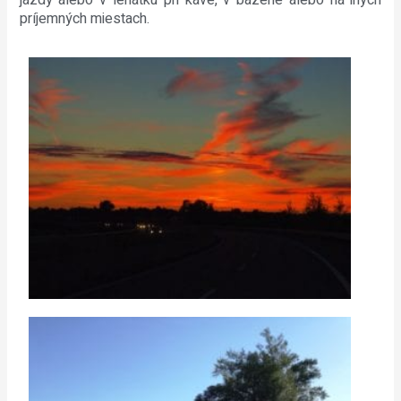
jazdy alebo v lehátku pri káve, v bazéne alebo na iných
príjemných miestach.