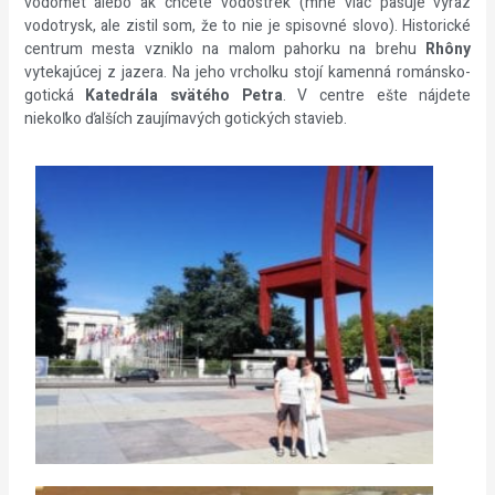
vodomet alebo ak chcete vodostrek (mne viac pasuje výraz
vodotrysk, ale zistil som, že to nie je spisovné slovo). Historické
centrum mesta vzniklo na malom pahorku na brehu
Rhôny
vytekajúcej z jazera. Na jeho vrcholku stojí kamenná románsko-
gotická
Katedrála svätého Petra
. V centre ešte nájdete
niekoľko ďalších zaujímavých gotických stavieb.